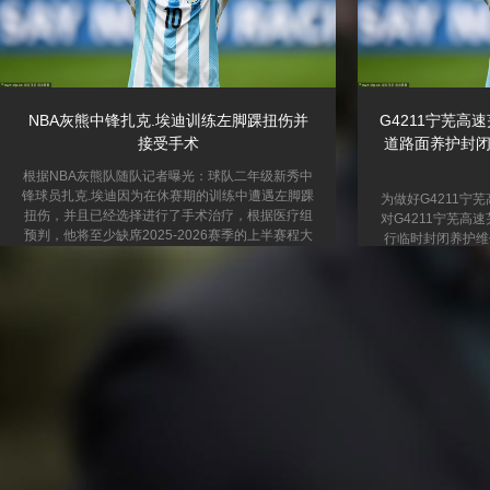
NBA灰熊中锋扎克.埃迪训练左脚踝扭伤并
G4211宁芜
接受手术
道路面养护封闭
根据NBA灰熊队随队记者曝光：球队二年级新秀中
锋球员扎克.埃迪因为在休赛期的训练中遭遇左脚踝
为做好G4211宁
扭伤，并且已经选择进行了手术治疗，根据医疗组
对G4211宁芜高
预判，他将至少缺席2025-2026赛季的上半赛程大
行临时封闭养护维修
约30-40场比赛，具体归期未定！ 扎克.埃迪司职中
年8月15日7时至2
锋，2024年9号新秀为灰熊队选中，身高2.24米，
天气等影响，封闭
臂展2.40米，运动能力劲爆，拥有出色的投篮技
布为准）。 施工
巧。他在上赛季对阵篮网队比赛中投篮12中11，
现场安全人员的指
三分球1中1，罚球4中2，神勇砍下25分+12篮板
息，从相邻路网绕
+1助攻+4盖帽，高达91.7的命中率，他创造了
车辆可行驶至芜湖收
NBA近50年来...
芜湖东往铜陵方向
大道-转