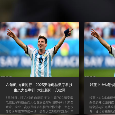
AI领航 向新同行丨2025安徽电信数字科技
浅蓝上衣勾勒锁
生态大会举行_大皖新闻 | 安徽网
6月26日，以“AI领航 向新同行”为主题的2025安徽
浅蓝上衣勾勒锁骨
电信数字科技生态大会在安徽省阜阳市举行！来自
白色长袜点缀俏皮
政府、企业、高校及科研机构的业界专家、生态伙
新穿搭与阳光共绘
伴及各界嘉宾齐聚一堂，聚焦人工智能等新质生产
条，波点短裙舞动