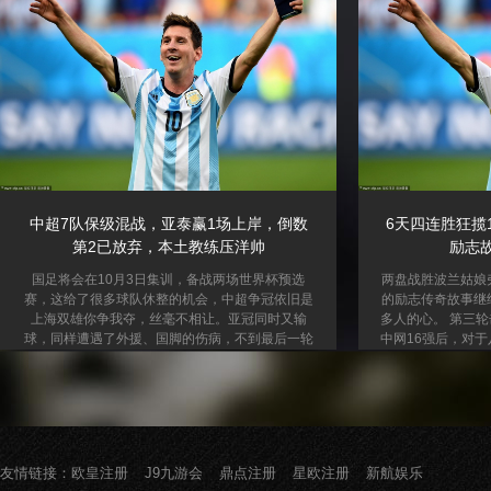
EICU（急诊重症监护室）室里，各种检测、救治
因为对麦迪逊的飞
仪器的声音此起彼伏，穿插着医护人员的交流声
库卢塞夫斯基帮助
音，这里有5台ECMO、7台CRRT的危重患者正在
时，索兰克的进球
抢救中。...
中超7队保级混战，亚泰赢1场上岸，倒数
6天四连胜狂揽
第2已放弃，本土教练压洋帅
励志
国足将会在10月3日集训，备战两场世界杯预选
两盘战胜波兰姑娘
赛，这给了很多球队休整的机会，中超争冠依旧是
的励志传奇故事继
上海双雄你争我夺，丝毫不相让。亚冠同时又输
多人的心。 第三
球，同样遭遇了外援、国脚的伤病，不到最后一轮
中网16强后，对
联赛，难分胜负，保级大战是每年的压轴大戏，很
彻，看好张帅晋级
多比赛的戏剧程度，堪比争冠的决赛。中超27轮战
的人一样多。 看
罢，保级区依旧是有7支球队没有完全保级。 最稳
中网取得了三连胜
健的应该是武汉三镇，上一轮绝杀了河南队，球队
让她的士气达到了
的积分达到了28分，按照中超30分保级的惯例，
完全打疯的张帅当
只差一场球就能够成功保级。并且还有一场和梅州
好张帅的人理由也
友情链接：
欧皇注册
J9九游会
鼎点注册
星欧注册
新航娱乐
客家的直接对话，最快下一轮对阵浙江队，有
波兰姑娘刚在结束