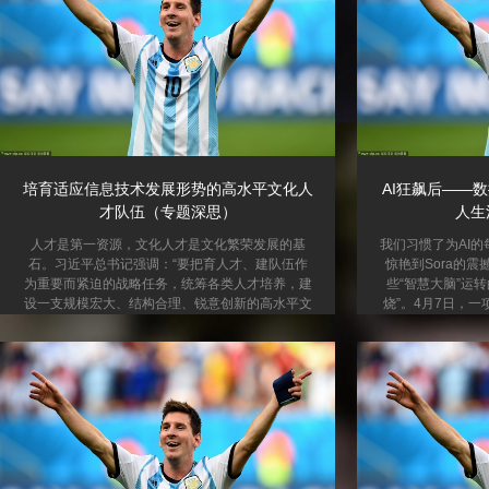
培育适应信息技术发展形势的高水平文化人
AI狂飙后——数据
才队伍（专题深思）
人生
人才是第一资源，文化人才是文化繁荣发展的基
我们习惯了为AI的
石。习近平总书记强调：“要把育人才、建队伍作
惊艳到Sora的
为重要而紧迫的战略任务，统筹各类人才培养，建
些“智慧大脑”运
设一支规模宏大、结构合理、锐意创新的高水平文
烧”。4月7日，
化人才队伍。”“十五五”规划纲要提出“推进文化和
的最新研究，给狂
科技融合，推动文化建设数智化赋能、信息化转
研究发现，那些矗
型”“培育形成规模宏大、结构合理、锐意创新的高
中心，不仅仅是吞
水平文化人才队伍”，对信息化条件下的文化人才
岛效应”的超级热
培育提出了新要求。我们要深入贯彻落实习近平总
通过分析过去20
书记重要讲话精神和党中央决策部署，加快培育适
6000多个远离城
应信息技术发展形势的高水平文化人才队伍。 当
周边环境。为
前，新一轮科...