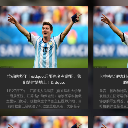
力核心领域，共同探索新质生产力赋能千行百业新
侧影抬腿间尽显黄
路径，推动数字安徽建设，助力产业升级和新质生
动诗篇。 浅蓝上
产力发展。 战略签约 共启数字经济合作发展新篇
春韵律。白色长袜
章 开幕式上，阜阳市人民政府与中国电信安徽公司
比例，清新穿搭与
举行了战略合作签约仪式，标志着双方在深化数字
勒锁骨线条，波点
赋能、共筑智慧城市方面迈出了坚实一步，是推动
缀俏皮，侧影抬腿
数字阜阳建设的重要里程碑。 央视频融媒体发...
光共绘灵动诗篇。
忙碌的坚守丨&ldquo;只要患者有需要，我
卡拉格批评德利
们随时随地上！&rdquo;
滕
1月27日下午，江苏省人民医院（南京医科大学第
前言：德利赫特陷
一附属医院、江苏省妇幼保健院）急诊医学科抢救
联新援在防守端的
室里依旧忙碌。据抢救室李华副主任医师介绍，目
惨败的罪魁祸首。
前抢救室已经收治了48位危重症患者，大多是卒
哈格的帅位是否岌
中、昏迷、脑出血、呼吸衰竭、消化道出血的重症
危机？ 近期，利物
患者。 “越是到节假日的时候，抢救室越是忙碌一
敌热刺的比赛，
些。一些重症的、外地患者会转到医院来。”此
次“完全失位”。仅
时，医护人员的脚步在急诊各区域快速穿梭。
打开了胜利之门。